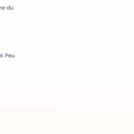
eme du
l. Peu