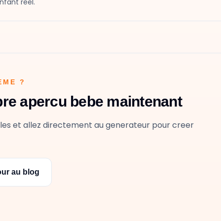
fant reel.
EME ?
pre apercu bebe maintenant
es et allez directement au generateur pour creer
ur au blog