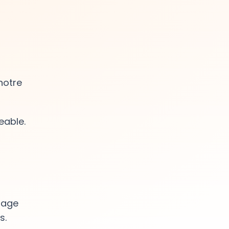
notre
eable.
mage
s.