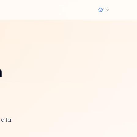
1 ✨
n
 a la